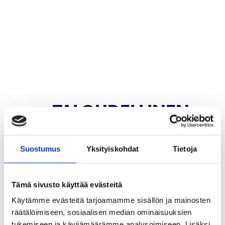
TALOUDELLINEN
VASTUU
Suostumus
Yksityiskohdat
Tietoja
Menestyvä liiketoiminta ja uudet
innovaatiot synnyttävät työtä ja
Tämä sivusto käyttää evästeitä
Käytämme evästeitä tarjoamamme sisällön ja mainosten
hyvinvointia. Kehitämme uutta ja
räätälöimiseen, sosiaalisen median ominaisuuksien
haluamme vahvistaa
tukemiseen ja kävijämäärämme analysoimiseen. Lisäksi