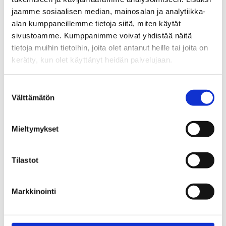
jaamme sosiaalisen median, mainosalan ja analytiikka-
asemaamme oman alamme
alan kumppaneillemme tietoja siitä, miten käytät
merkittävänä työnantajana.
sivustoamme. Kumppanimme voivat yhdistää näitä
tietoja muihin tietoihin, joita olet antanut heille tai joita on
Oman tuotekehityksen lisäksi
kerätty, kun olet käyttänyt heidän palvelujaan.
teemme oppilaitosyhteistyötä,
jonka kautta olemme
Suostumuksen
Välttämätön
valinta
kehittämässä alan koulutusta
tulevaisuuden tarpeita
Mieltymykset
vastaavaksi. Näillä toimenpiteillä
pyrimme vastaamaan työn
Tilastot
murrokseen ja koko toimialan
Markkinointi
kehitykseen. Hyvä hallintotapa ja
lainsäädäntö ohjaavat