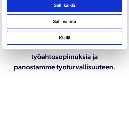
liiketoimintaamme kaikissa
Salli kaikki
maissa, joissa toimimme. Samaa
Salli valinta
odotamme myös
yhteistyökumppaneiltamme.
Kiellä
Noudatamme alan
työehtosopimuksia ja
panostamme työturvallisuuteen.