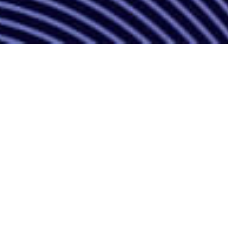
The largest Finnish serial
productions of live sports. Top-
class international sports from
satellite to streaming. Individual
stadium-class events and smaller
studio productions. We do all this
for over 10,000 hours a year, and