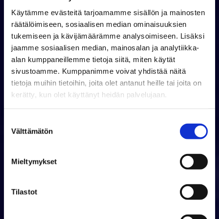
Käytämme evästeitä tarjoamamme sisällön ja mainosten
räätälöimiseen, sosiaalisen median ominaisuuksien
tukemiseen ja kävijämäärämme analysoimiseen. Lisäksi
jaamme sosiaalisen median, mainosalan ja analytiikka-
alan kumppaneillemme tietoja siitä, miten käytät
sivustoamme. Kumppanimme voivat yhdistää näitä
tietoja muihin tietoihin, joita olet antanut heille tai joita on
kerätty, kun olet käyttänyt heidän palvelujaan.
Live
Suostumuksen
Broadcasting
Välttämätön
valinta
Like Never
Mieltymykset
Seen Before.
Tilastot